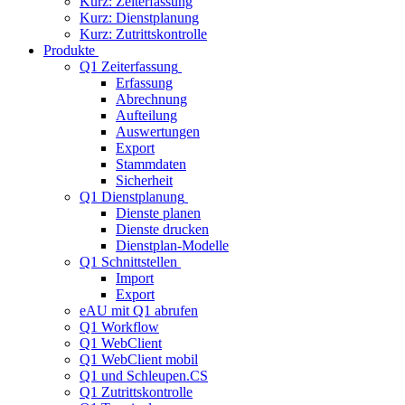
Kurz: Zeiterfassung
Kurz: Dienstplanung
Kurz: Zutrittskontrolle
Produkte
Q1 Zeiterfassung
Erfassung
Abrechnung
Aufteilung
Auswertungen
Export
Stammdaten
Sicherheit
Q1 Dienstplanung
Dienste planen
Dienste drucken
Dienstplan-Modelle
Q1 Schnittstellen
Import
Export
eAU mit Q1 abrufen
Q1 Workflow
Q1 WebClient
Q1 WebClient mobil
Q1 und Schleupen.CS
Q1 Zutrittskontrolle