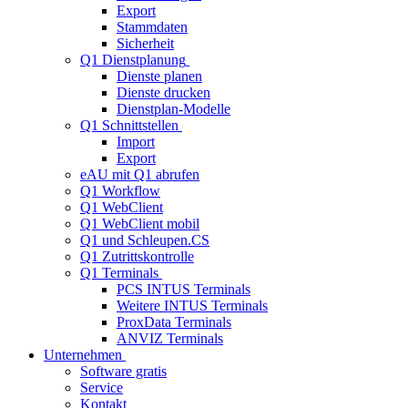
Export
Stammdaten
Sicherheit
Q1 Dienstplanung
Dienste planen
Dienste drucken
Dienstplan-Modelle
Q1 Schnittstellen
Import
Export
eAU mit Q1 abrufen
Q1 Workflow
Q1 WebClient
Q1 WebClient mobil
Q1 und Schleupen.CS
Q1 Zutrittskontrolle
Q1 Terminals
PCS INTUS Terminals
Weitere INTUS Terminals
ProxData Terminals
ANVIZ Terminals
Unternehmen
Software gratis
Service
Kontakt