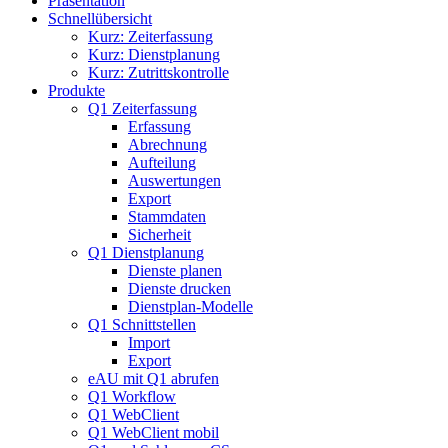
Präsentation
Schnellübersicht
Kurz: Zeiterfassung
Kurz: Dienstplanung
Kurz: Zutrittskontrolle
Produkte
Q1 Zeiterfassung
Erfassung
Abrechnung
Aufteilung
Auswertungen
Export
Stammdaten
Sicherheit
Q1 Dienstplanung
Dienste planen
Dienste drucken
Dienstplan-Modelle
Q1 Schnittstellen
Import
Export
eAU mit Q1 abrufen
Q1 Workflow
Q1 WebClient
Q1 WebClient mobil