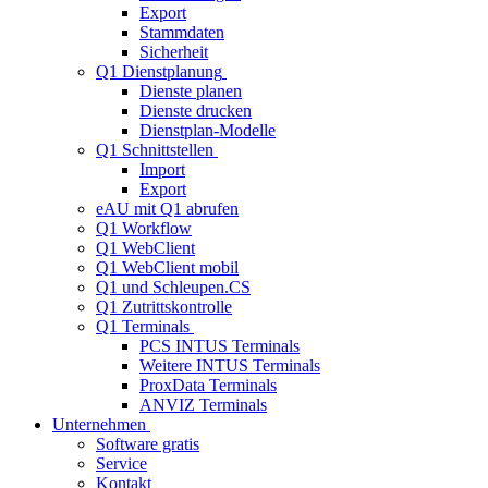
Export
Stammdaten
Sicherheit
Q1 Dienstplanung
Dienste planen
Dienste drucken
Dienstplan-Modelle
Q1 Schnittstellen
Import
Export
eAU mit Q1 abrufen
Q1 Workflow
Q1 WebClient
Q1 WebClient mobil
Q1 und Schleupen.CS
Q1 Zutrittskontrolle
Q1 Terminals
PCS INTUS Terminals
Weitere INTUS Terminals
ProxData Terminals
ANVIZ Terminals
Unternehmen
Software gratis
Service
Kontakt