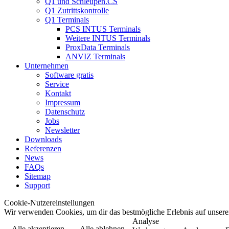
Q1 und Schleupen.CS
Q1 Zutrittskontrolle
Q1 Terminals
PCS INTUS Terminals
Weitere INTUS Terminals
ProxData Terminals
ANVIZ Terminals
Unternehmen
Software gratis
Service
Kontakt
Impressum
Datenschutz
Jobs
Newsletter
Downloads
Referenzen
News
FAQs
Sitemap
Support
Cookie-Nutzereinstellungen
Wir verwenden Cookies, um dir das bestmögliche Erlebnis auf unserer
Analyse
Alle akzeptieren
Alle ablehnen