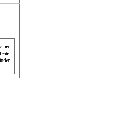
benen
beitet
finden