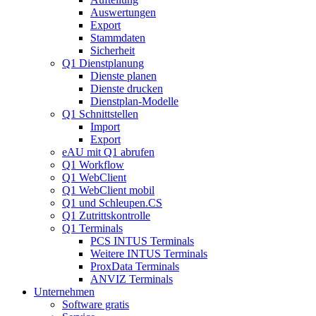
Auswertungen
Export
Stammdaten
Sicherheit
Q1 Dienstplanung
Dienste planen
Dienste drucken
Dienstplan-Modelle
Q1 Schnittstellen
Import
Export
eAU mit Q1 abrufen
Q1 Workflow
Q1 WebClient
Q1 WebClient mobil
Q1 und Schleupen.CS
Q1 Zutrittskontrolle
Q1 Terminals
PCS INTUS Terminals
Weitere INTUS Terminals
ProxData Terminals
ANVIZ Terminals
Unternehmen
Software gratis