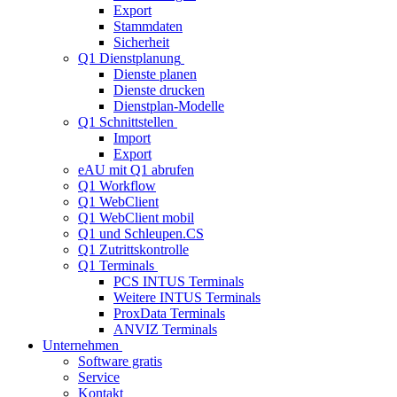
Export
Stammdaten
Sicherheit
Q1 Dienstplanung
Dienste planen
Dienste drucken
Dienstplan-Modelle
Q1 Schnittstellen
Import
Export
eAU mit Q1 abrufen
Q1 Workflow
Q1 WebClient
Q1 WebClient mobil
Q1 und Schleupen.CS
Q1 Zutrittskontrolle
Q1 Terminals
PCS INTUS Terminals
Weitere INTUS Terminals
ProxData Terminals
ANVIZ Terminals
Unternehmen
Software gratis
Service
Kontakt