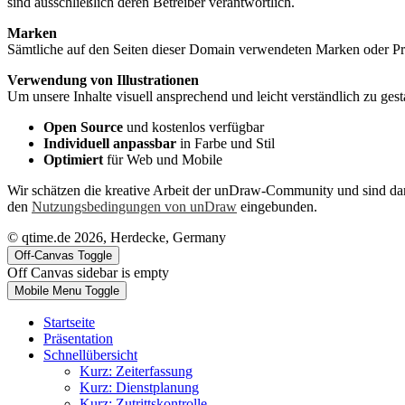
sind ausschließlich deren Betreiber verantwortlich.
Marken
Sämtliche auf den Seiten dieser Domain verwendeten Marken oder Pr
Verwendung von Illustrationen
Um unsere Inhalte visuell ansprechend und leicht verständlich zu ges
Open Source
und kostenlos verfügbar
Individuell anpassbar
in Farbe und Stil
Optimiert
für Web und Mobile
Wir schätzen die kreative Arbeit der unDraw-Community und sind da
den
Nutzungsbedingungen von unDraw
eingebunden.
© qtime.de 2026, Herdecke, Germany
Off-Canvas Toggle
Off Canvas sidebar is empty
Mobile Menu Toggle
Startseite
Präsentation
Schnellübersicht
Kurz: Zeiterfassung
Kurz: Dienstplanung
Kurz: Zutrittskontrolle