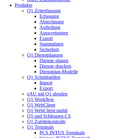
Produkte
Q1 Zeiterfassung
Erfassung
Abrechnung
Aufteilung
Auswertungen
Export
Stammdaten
Sicherheit
Q1 Dienstplanung
Dienste planen
Dienste drucken
Dienstplan-Modelle
Q1 Schnittstellen
Import
Export
eAU mit Q1 abrufen
Q1 Workflow
Q1 WebClient
Q1 WebClient mobil
Q1 und Schleupen.CS
Q1 Zutrittskontrolle
Q1 Terminals
PCS INTUS Terminals