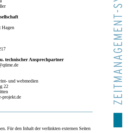
a
ler
sellschaft
t Hagen
217
u. technischer Ansprechpartner
@qtime.de
int- und webmedien
g 22
tten
projekt.de
en. Für den Inhalt der verlinkten externen Seiten