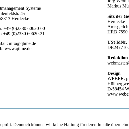
Jörg Wronn
Markus Mül
itmanagement-Systeme
lenfeldstr. 4a
Sitz der Ge
58313 Herdecke
Herdecke
Amtsgerich
: +49 (0)2330 60620-00
HRB 7590
: +49 (0)2330 60620-21
USt-IdNr.
ail: info@qtime.de
DE247716
b: www.qtime.de
Redaktion 
webmaster
Design
WEBER. pr
Hüllbergwe
D-58454 Wi
www.weber-
t geprüft. Dennoch können wir keine Haftung für deren Inhalte übernehm