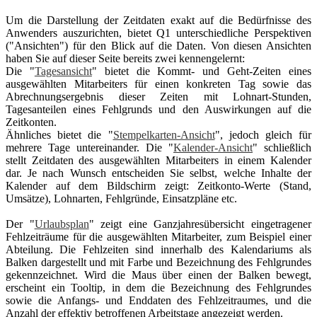
Um die Darstellung der Zeitdaten exakt auf die Bedürfnisse des
Anwenders auszurichten, bietet Q1 unterschiedliche Perspektiven
("Ansichten") für den Blick auf die Daten. Von diesen Ansichten
haben Sie auf dieser Seite bereits zwei kennengelernt:
Die "
Tagesansicht
" bietet die Kommt- und Geht-Zeiten eines
ausgewählten Mitarbeiters für einen konkreten Tag sowie das
Abrechnungsergebnis dieser Zeiten mit Lohnart-Stunden,
Tagesanteilen eines Fehlgrunds und den Auswirkungen auf die
Zeitkonten.
Ähnliches bietet die "
Stempelkarten-Ansicht
", jedoch gleich für
mehrere Tage untereinander. Die "
Kalender-Ansicht
" schließlich
stellt Zeitdaten des ausgewählten Mitarbeiters in einem Kalender
dar. Je nach Wunsch entscheiden Sie selbst, welche Inhalte der
Kalender auf dem Bildschirm zeigt: Zeitkonto-Werte (Stand,
Umsätze), Lohnarten, Fehlgründe, Einsatzpläne etc.
Der "
Urlaubsplan
" zeigt eine Ganzjahresübersicht eingetragener
Fehlzeiträume für die ausgewählten Mitarbeiter, zum Beispiel einer
Abteilung. Die Fehlzeiten sind innerhalb des Kalendariums als
Balken dargestellt und mit Farbe und Bezeichnung des Fehlgrundes
gekennzeichnet. Wird die Maus über einen der Balken bewegt,
erscheint ein Tooltip, in dem die Bezeichnung des Fehlgrundes
sowie die Anfangs- und Enddaten des Fehlzeitraumes, und die
Anzahl der effektiv betroffenen Arbeitstage angezeigt werden.