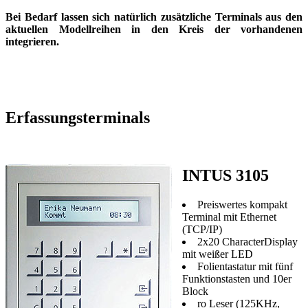
Bei Bedarf lassen sich natürlich zusätzliche Terminals aus den
aktuellen Modellreihen in den Kreis der vorhandenen
integrieren.
Erfassungsterminals
INTUS 3105
Preiswertes kompakt
Terminal mit Ethernet
(TCP/IP)
2x20 CharacterDisplay
mit weißer LED
Folientastatur mit fünf
Funktionstasten und 10er
Block
ro Leser (125KHz,