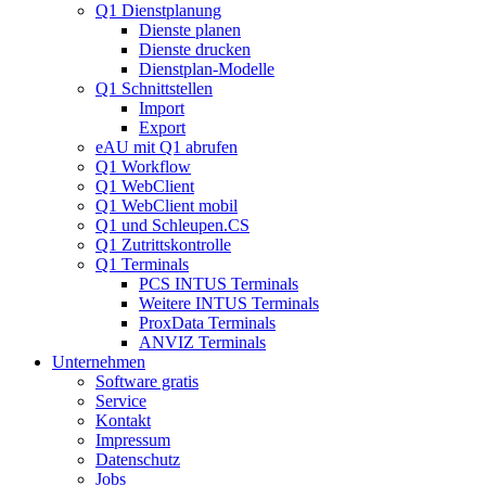
Q1 Dienstplanung
Dienste planen
Dienste drucken
Dienstplan-Modelle
Q1 Schnittstellen
Import
Export
eAU mit Q1 abrufen
Q1 Workflow
Q1 WebClient
Q1 WebClient mobil
Q1 und Schleupen.CS
Q1 Zutrittskontrolle
Q1 Terminals
PCS INTUS Terminals
Weitere INTUS Terminals
ProxData Terminals
ANVIZ Terminals
Unternehmen
Software gratis
Service
Kontakt
Impressum
Datenschutz
Jobs