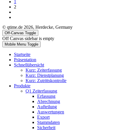
1
2
© qtime.de 2026, Herdecke, Germany
Off-Canvas Toggle
Off Canvas sidebar is empty
Mobile Menu Toggle
Startseite
Präsentation
Schnellübersicht
Kurz: Zeiterfassung
Kurz: Dienstplanung
Kurz: Zutrittskontrolle
Produkte
Q1 Zeiterfassung
Erfassung
Abrechnung
Aufteilung
Auswertungen
Export
Stammdaten
Sicherheit