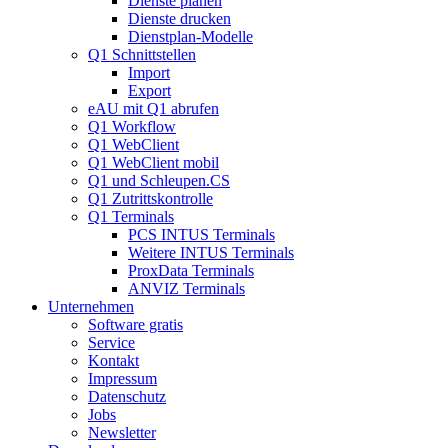
Dienste planen
Dienste drucken
Dienstplan-Modelle
Q1 Schnittstellen
Import
Export
eAU mit Q1 abrufen
Q1 Workflow
Q1 WebClient
Q1 WebClient mobil
Q1 und Schleupen.CS
Q1 Zutrittskontrolle
Q1 Terminals
PCS INTUS Terminals
Weitere INTUS Terminals
ProxData Terminals
ANVIZ Terminals
Unternehmen
Software gratis
Service
Kontakt
Impressum
Datenschutz
Jobs
Newsletter