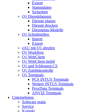
Export
Stammdaten
Sicherheit
Q1 Dienstplanung
Dienste planen
Dienste drucken
Dienstplan-Modelle
Q1 Schnittstellen
Import
Export
eAU mit Q1 abrufen
Q1 Workflow
Q1 WebClient
Q1 WebClient mobil
Q1 und Schleupen.CS
Q1 Zutrittskontrolle
Q1 Terminals
PCS INTUS Terminals
Weitere INTUS Terminals
ProxData Terminals
ANVIZ Terminals
Unternehmen
Software gratis
Service
Kontakt