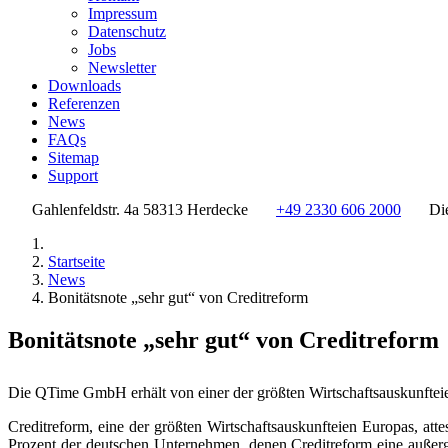
Impressum
Datenschutz
Jobs
Newsletter
Downloads
Referenzen
News
FAQs
Sitemap
Support
Gahlenfeldstr. 4a 58313 Herdecke
+49 2330 606 2000
Di
Startseite
News
Bonitätsnote „sehr gut“ von Creditreform
Bonitätsnote „sehr gut“ von Creditreform
Die QTime GmbH erhält von einer der größten Wirtschaftsauskunfteien
Creditreform, eine der größten Wirtschaftsauskunfteien Europas, a
Prozent der deutschen Unternehmen, denen Creditreform eine außerg