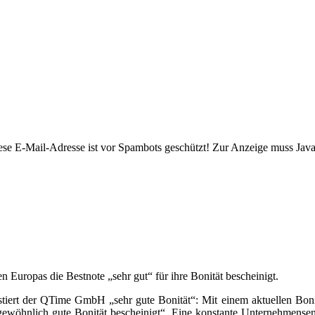
ese E-Mail-Adresse ist vor Spambots geschützt! Zur Anzeige muss JavaS
 Europas die Bestnote „sehr gut“ für ihre Bonität bescheinigt.
ttestiert der QTime GmbH „sehr gute Bonität“: Mit einem aktuellen 
ewöhnlich gute Bonität bescheinigt“. Eine konstante Unternehmensen