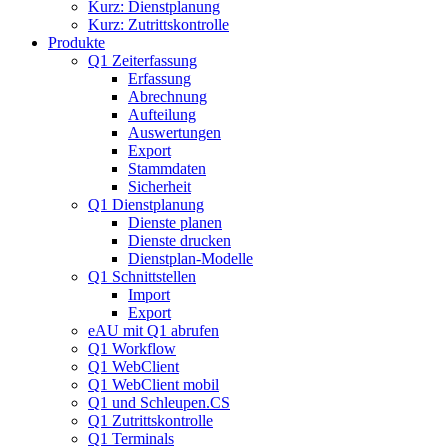
Kurz: Dienstplanung
Kurz: Zutrittskontrolle
Produkte
Q1 Zeiterfassung
Erfassung
Abrechnung
Aufteilung
Auswertungen
Export
Stammdaten
Sicherheit
Q1 Dienstplanung
Dienste planen
Dienste drucken
Dienstplan-Modelle
Q1 Schnittstellen
Import
Export
eAU mit Q1 abrufen
Q1 Workflow
Q1 WebClient
Q1 WebClient mobil
Q1 und Schleupen.CS
Q1 Zutrittskontrolle
Q1 Terminals