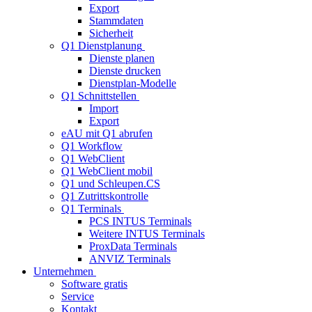
Export
Stammdaten
Sicherheit
Q1 Dienstplanung
Dienste planen
Dienste drucken
Dienstplan-Modelle
Q1 Schnittstellen
Import
Export
eAU mit Q1 abrufen
Q1 Workflow
Q1 WebClient
Q1 WebClient mobil
Q1 und Schleupen.CS
Q1 Zutrittskontrolle
Q1 Terminals
PCS INTUS Terminals
Weitere INTUS Terminals
ProxData Terminals
ANVIZ Terminals
Unternehmen
Software gratis
Service
Kontakt