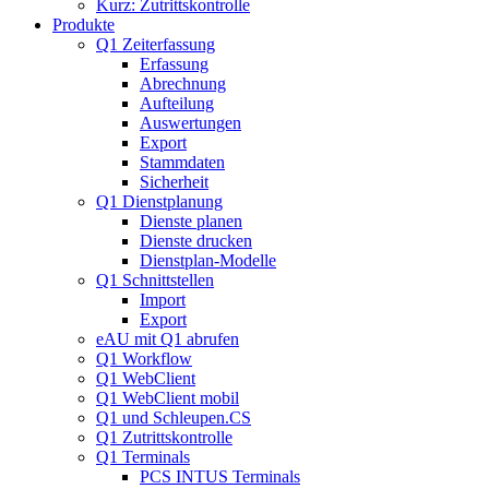
Kurz: Zutrittskontrolle
Produkte
Q1 Zeiterfassung
Erfassung
Abrechnung
Aufteilung
Auswertungen
Export
Stammdaten
Sicherheit
Q1 Dienstplanung
Dienste planen
Dienste drucken
Dienstplan-Modelle
Q1 Schnittstellen
Import
Export
eAU mit Q1 abrufen
Q1 Workflow
Q1 WebClient
Q1 WebClient mobil
Q1 und Schleupen.CS
Q1 Zutrittskontrolle
Q1 Terminals
PCS INTUS Terminals