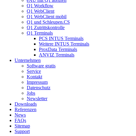
eAU mit Q1 abrufen
Q1 Workflow
Q1 WebClient
Q1 WebClient mobil
Q1 und Schleupen.CS
Q1 Zutrittskontrolle
Q1 Terminals
PCS INTUS Terminals
Weitere INTUS Terminals
ProxData Terminals
ANVIZ Terminals
Unternehmen
Software gratis
Service
Kontakt
Impressum
Datenschutz
Jobs
Newsletter
Downloads
Referenzen
News
FAQs
Sitemap
Support