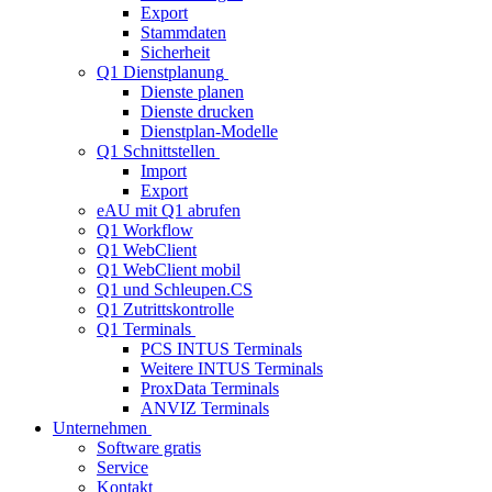
Export
Stammdaten
Sicherheit
Q1 Dienstplanung
Dienste planen
Dienste drucken
Dienstplan-Modelle
Q1 Schnittstellen
Import
Export
eAU mit Q1 abrufen
Q1 Workflow
Q1 WebClient
Q1 WebClient mobil
Q1 und Schleupen.CS
Q1 Zutrittskontrolle
Q1 Terminals
PCS INTUS Terminals
Weitere INTUS Terminals
ProxData Terminals
ANVIZ Terminals
Unternehmen
Software gratis
Service
Kontakt