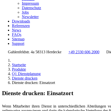
Impressum
Datenschutz
Jobs
Newsletter
Downloads
Referenzen
News
FAQs
Sitemap
Support
Gahlenfeldstr. 4a 58313 Herdecke
+49 2330 606 2000
Di
Startseite
Produkte
Q1 Dienstplanung
Dienste drucken
Dienste drucken: Einsatzort
Dienste drucken: Einsatzort
Wenn Mitarbeiter ihren Dienst in unterschiedlichen Abteilungen v
zeilenweise ausgewiesen und darin die kalendarische Verteilung der f