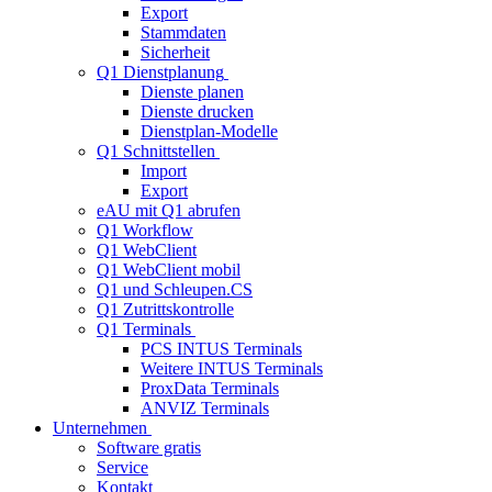
Export
Stammdaten
Sicherheit
Q1 Dienstplanung
Dienste planen
Dienste drucken
Dienstplan-Modelle
Q1 Schnittstellen
Import
Export
eAU mit Q1 abrufen
Q1 Workflow
Q1 WebClient
Q1 WebClient mobil
Q1 und Schleupen.CS
Q1 Zutrittskontrolle
Q1 Terminals
PCS INTUS Terminals
Weitere INTUS Terminals
ProxData Terminals
ANVIZ Terminals
Unternehmen
Software gratis
Service
Kontakt