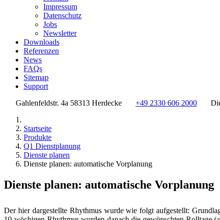
Impressum
Datenschutz
Jobs
Newsletter
Downloads
Referenzen
News
FAQs
Sitemap
Support
Gahlenfeldstr. 4a 58313 Herdecke
+49 2330 606 2000
Di
Startseite
Produkte
Q1 Dienstplanung
Dienste planen
Dienste planen: automatische Vorplanung
Dienste planen: automatische Vorplanung
Der hier dargestellte Rhythmus wurde wie folgt aufgestellt: Grundl
10-wöchigen Rhythmus wurden danach die gewünschten Rolltage (= s