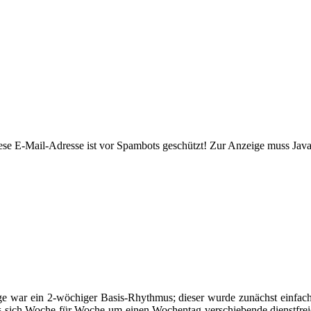
ese E-Mail-Adresse ist vor Spambots geschützt! Zur Anzeige muss JavaS
age war ein 2-wöchiger Basis-Rhythmus; dieser wurde zunächst einfac
ich Woche für Woche um einen Wochentag verschiebende dienstfreie T