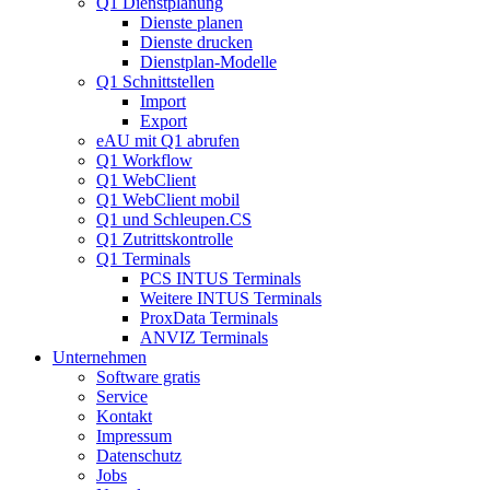
Q1 Dienstplanung
Dienste planen
Dienste drucken
Dienstplan-Modelle
Q1 Schnittstellen
Import
Export
eAU mit Q1 abrufen
Q1 Workflow
Q1 WebClient
Q1 WebClient mobil
Q1 und Schleupen.CS
Q1 Zutrittskontrolle
Q1 Terminals
PCS INTUS Terminals
Weitere INTUS Terminals
ProxData Terminals
ANVIZ Terminals
Unternehmen
Software gratis
Service
Kontakt
Impressum
Datenschutz
Jobs