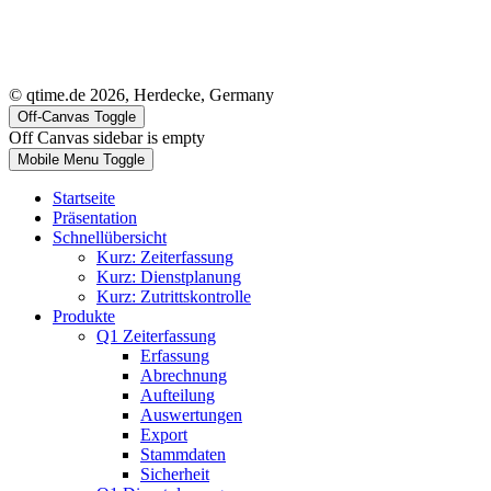
© qtime.de 2026, Herdecke, Germany
Off-Canvas Toggle
Off Canvas sidebar is empty
Mobile Menu Toggle
Startseite
Präsentation
Schnellübersicht
Kurz: Zeiterfassung
Kurz: Dienstplanung
Kurz: Zutrittskontrolle
Produkte
Q1 Zeiterfassung
Erfassung
Abrechnung
Aufteilung
Auswertungen
Export
Stammdaten
Sicherheit