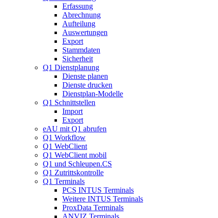
Erfassung
Abrechnung
Aufteilung
Auswertungen
Export
Stammdaten
Sicherheit
Q1 Dienstplanung
Dienste planen
Dienste drucken
Dienstplan-Modelle
Q1 Schnittstellen
Import
Export
eAU mit Q1 abrufen
Q1 Workflow
Q1 WebClient
Q1 WebClient mobil
Q1 und Schleupen.CS
Q1 Zutrittskontrolle
Q1 Terminals
PCS INTUS Terminals
Weitere INTUS Terminals
ProxData Terminals
ANVIZ Terminals