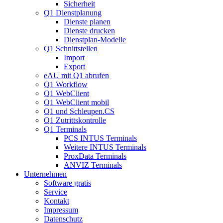
Sicherheit
Q1 Dienstplanung
Dienste planen
Dienste drucken
Dienstplan-Modelle
Q1 Schnittstellen
Import
Export
eAU mit Q1 abrufen
Q1 Workflow
Q1 WebClient
Q1 WebClient mobil
Q1 und Schleupen.CS
Q1 Zutrittskontrolle
Q1 Terminals
PCS INTUS Terminals
Weitere INTUS Terminals
ProxData Terminals
ANVIZ Terminals
Unternehmen
Software gratis
Service
Kontakt
Impressum
Datenschutz