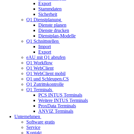
Export
Stammdaten
Sicherheit
Q1 Dienstplanung
Dienste planen
Dienste drucken
Dienstplan-Modelle
Q1 Schnittstellen
Import
Export
eAU mit Q1 abrufen
Q1 Workflow
Q1 WebClient
Q1 WebClient mobil
Q1 und Schleupen.CS
Q1 Zutrittskontrolle
Q1 Terminals
PCS INTUS Terminals
Weitere INTUS Terminals
ProxData Terminals
ANVIZ Terminals
Unternehmen
Software gratis
Service
Kontakt