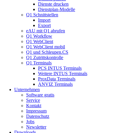
Dienste drucken
Dienstplan-Modelle
Q1 Schnittstellen
Import
Export
eAU mit Q1 abrufen
Q1 Workflow
Q1 WebClient
Q1 WebClient mobil
Q1 und Schleupen.CS
Q1 Zutrittskontrolle
Q1 Terminals
PCS INTUS Terminals
Weitere INTUS Terminals
ProxData Terminals
ANVIZ Terminals
Unternehmen
Software gratis
Service
Kontakt
Impressum
Datenschutz
Jobs
Newsletter
Downloads