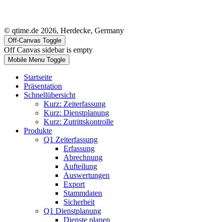
© qtime.de 2026, Herdecke, Germany
Off-Canvas Toggle
Off Canvas sidebar is empty
Mobile Menu Toggle
Startseite
Präsentation
Schnellübersicht
Kurz: Zeiterfassung
Kurz: Dienstplanung
Kurz: Zutrittskontrolle
Produkte
Q1 Zeiterfassung
Erfassung
Abrechnung
Aufteilung
Auswertungen
Export
Stammdaten
Sicherheit
Q1 Dienstplanung
Dienste planen