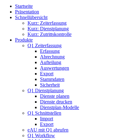
Startseite
Präsentation
Schnellübersicht
Kurz: Zeiterfassung
Kurz: Dienstplanung
Kurz: Zutrittskontrolle
Produkte
Q1 Zeiterfassung
Erfassung
Abrechnung
Aufteilung
Auswertungen
Export
Stammdaten
Sicherheit
Q1 Dienstplanung
Dienste planen
Dienste drucken
Dienstplan-Modelle
Q1 Schnittstellen
Import
Export
eAU mit Q1 abrufen
Q1 Workflow