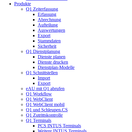
Produkte
Q1 Zeiterfassung
Erfassung
Abrechnung
Aufteilung
Auswertungen
Export
Stammdaten
Sicherheit
Q1 Dienstplanung
Dienste planen
Dienste drucken
Dienstplan-Modelle
Q1 Schnittstellen
Import
Export
eAU mit Q1 abrufen
Q1 Workflow
Q1 WebClient
Q1 WebClient mobil
Q1 und Schleupen.CS
Q1 Zutrittskontrolle
Q1 Terminals
PCS INTUS Terminals
Weitere INTUS Terminals