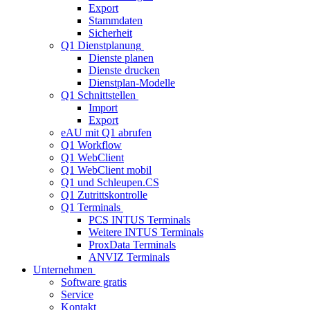
Export
Stammdaten
Sicherheit
Q1 Dienstplanung
Dienste planen
Dienste drucken
Dienstplan-Modelle
Q1 Schnittstellen
Import
Export
eAU mit Q1 abrufen
Q1 Workflow
Q1 WebClient
Q1 WebClient mobil
Q1 und Schleupen.CS
Q1 Zutrittskontrolle
Q1 Terminals
PCS INTUS Terminals
Weitere INTUS Terminals
ProxData Terminals
ANVIZ Terminals
Unternehmen
Software gratis
Service
Kontakt