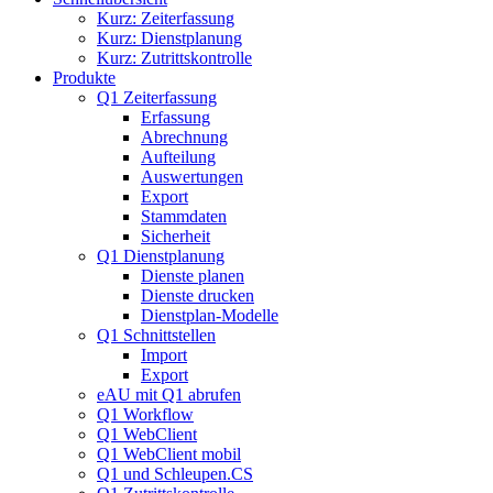
Kurz: Zeiterfassung
Kurz: Dienstplanung
Kurz: Zutrittskontrolle
Produkte
Q1 Zeiterfassung
Erfassung
Abrechnung
Aufteilung
Auswertungen
Export
Stammdaten
Sicherheit
Q1 Dienstplanung
Dienste planen
Dienste drucken
Dienstplan-Modelle
Q1 Schnittstellen
Import
Export
eAU mit Q1 abrufen
Q1 Workflow
Q1 WebClient
Q1 WebClient mobil
Q1 und Schleupen.CS