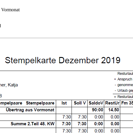
s Vormonat
d