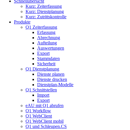
Schnellübersicht
Kurz: Zeiterfassung
Kurz: Dienstplanung
Kurz: Zutrittskontrolle
Produkte
Q1 Zeiterfassung
Erfassung
Abrechnung
Aufteilung
Auswertungen
Export
Stammdaten
Sicherheit
Q1 Dienstplanung
Dienste planen
Dienste drucken
Dienstplan-Modelle
Q1 Schnittstellen
Import
Export
eAU mit Q1 abrufen
Q1 Workflow
Q1 WebClient
Q1 WebClient mobil
Q1 und Schleupen.CS