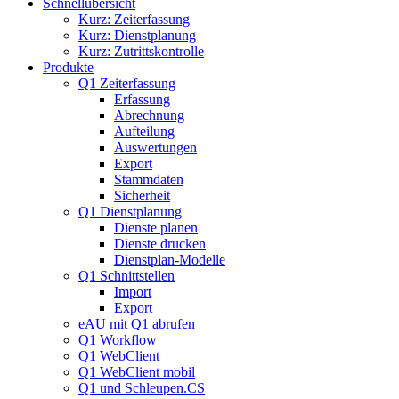
Schnellübersicht
Kurz: Zeiterfassung
Kurz: Dienstplanung
Kurz: Zutrittskontrolle
Produkte
Q1 Zeiterfassung
Erfassung
Abrechnung
Aufteilung
Auswertungen
Export
Stammdaten
Sicherheit
Q1 Dienstplanung
Dienste planen
Dienste drucken
Dienstplan-Modelle
Q1 Schnittstellen
Import
Export
eAU mit Q1 abrufen
Q1 Workflow
Q1 WebClient
Q1 WebClient mobil
Q1 und Schleupen.CS